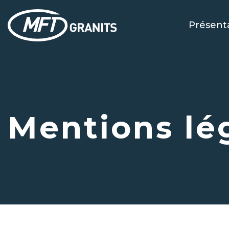
Przejdź
do
Présent
treści
Mentions lé